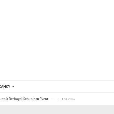
ftar OJK untuk Investasi Aman
APRIL 4, 2026
ujudkan Mobil Impian Anda Sekarang
MARET 29, 2026
CANCY
? Ini Penyebab dan Solusinya
MARET 28, 2026
untuk Berbagai Kebutuhan Event
JULI 23, 2026
ggal Edit CDR
APRIL 12, 2026