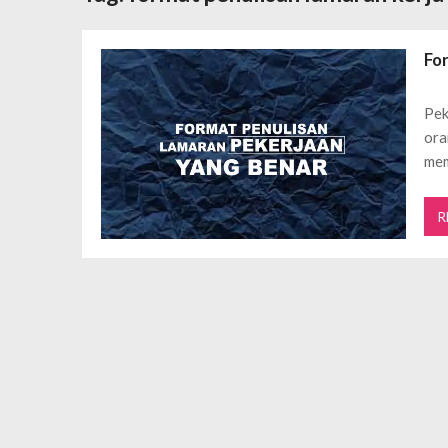
Daftar Aplikasi Saham Resmi Terda
Spesial Promo Toyota Nasmoco: W
Fo
Mengapa Pendapatan AdSense Kecil
Sewa Tenda Roder Malang Terbaik 
Pek
Desain Banner Toko Alat Listrik Tin
ora
Daftar Aplikasi Saham Resmi Terda
me
R