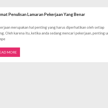
ftar OJK untuk Investasi Aman
APRIL 4, 2026
ujudkan Mobil Impian Anda Sekarang
MARET 29, 2026
rmat Penulisan Lamaran Pekerjaan Yang Benar
? Ini Penyebab dan Solusinya
MARET 28, 2026
untuk Berbagai Kebutuhan Event
JULI 23, 2026
erjaan merupakan hal penting yang harus diperhatikan oleh setiap
ggal Edit CDR
APRIL 12, 2026
ng. Oleh karena itu, ketika anda sedang mencari pekerjaan, penting 
ftar OJK untuk Investasi Aman
APRIL 4, 2026
mpe
EAD MORE