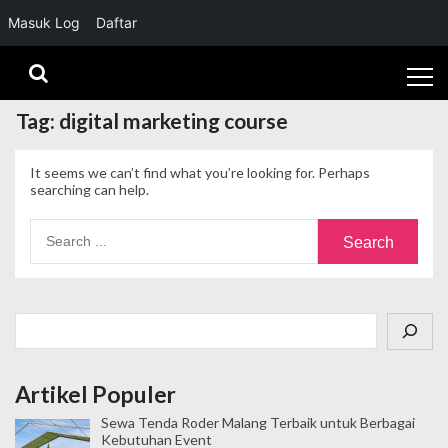
Masuk Log
Daftar
Skip
Skip
to
to
navigation
content
Tag:
digital marketing course
It seems we can’t find what you’re looking for. Perhaps
searching can help.
Search
for:
Cari
Artikel Populer
Sewa Tenda Roder Malang Terbaik untuk Berbagai
Kebutuhan Event