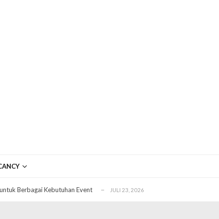
ftar OJK untuk Investasi Aman
APRIL 4, 2026
ujudkan Mobil Impian Anda Sekarang
MARET 29, 2026
CANCY
? Ini Penyebab dan Solusinya
MARET 28, 2026
untuk Berbagai Kebutuhan Event
JULI 23, 2026
ggal Edit CDR
APRIL 12, 2026