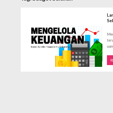
Daftar Aplikasi Saham Resmi Terda
Spesial Promo Toyota Nasmoco: W
La
Mengapa Pendapatan AdSense Kecil
Se
Sewa Tenda Roder Malang Terbaik 
Desain Banner Toko Alat Listrik Tin
Men
Daftar Aplikasi Saham Resmi Terda
ter
uan
R