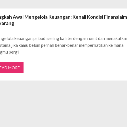
ftar OJK untuk Investasi Aman
APRIL 4, 2026
ujudkan Mobil Impian Anda Sekarang
MARET 29, 2026
ngkah Awal Mengelola Keuangan: Kenali Kondisi Finansial
? Ini Penyebab dan Solusinya
MARET 28, 2026
karang
untuk Berbagai Kebutuhan Event
JULI 23, 2026
ggal Edit CDR
APRIL 12, 2026
gelola keuangan pribadi sering kali terdengar rumit dan menakutka
ftar OJK untuk Investasi Aman
APRIL 4, 2026
utama jika kamu belum pernah benar-benar memperhatikan ke mana
gmu pergi
EAD MORE