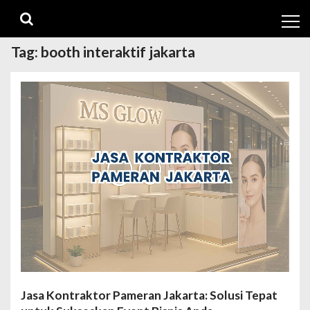
Skip
Skip
to
to
navigation
content
Tag:
booth interaktif jakarta
Jasa Kontraktor Pameran Jakarta: Solusi Tepat