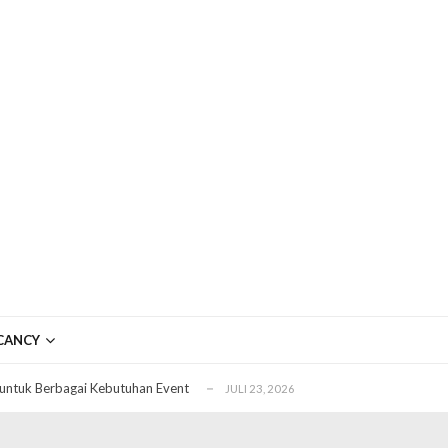
ftar OJK untuk Investasi Aman
APRIL 4, 2026
ujudkan Mobil Impian Anda Sekarang
MARET 29, 2026
CANCY
? Ini Penyebab dan Solusinya
MARET 28, 2026
untuk Berbagai Kebutuhan Event
JULI 23, 2026
ggal Edit CDR
APRIL 12, 2026