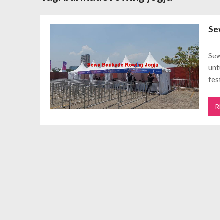
Daftar Aplikasi Saham Resmi Terda
Spesial Promo Toyota Nasmoco: W
Se
Mengapa Pendapatan AdSense Kecil
Sewa Tenda Roder Malang Terbaik 
Sew
Desain Banner Toko Alat Listrik Tin
unt
Daftar Aplikasi Saham Resmi Terda
fest
R