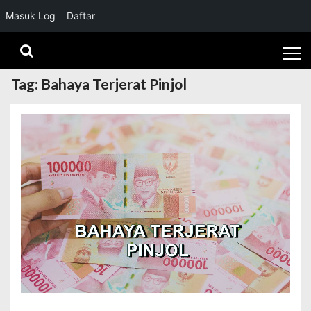
Masuk Log
Daftar
Skip
Skip
to
to
navigation
content
Tag:
Bahaya Terjerat Pinjol