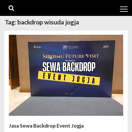
Skip
Skip
to
to
navigation
content
Tag:
backdrop wisuda jogja
Jasa Sewa Backdrop Event Jogja