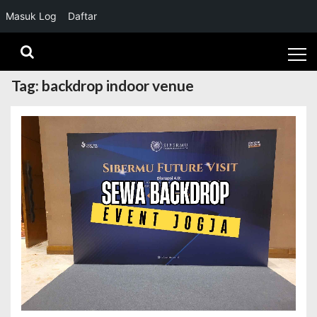
Masuk Log
Daftar
Skip
Skip
to
to
navigation
content
Tag:
backdrop indoor venue