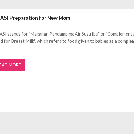
ftar OJK untuk Investasi Aman
APRIL 4, 2026
ujudkan Mobil Impian Anda Sekarang
MARET 29, 2026
ASI Preparation for New Mom
? Ini Penyebab dan Solusinya
MARET 28, 2026
untuk Berbagai Kebutuhan Event
JULI 23, 2026
SI stands for "Makanan Pendamping Air Susu Ibu" or "Complement
ggal Edit CDR
APRIL 12, 2026
d for Breast Milk", which refers to food given to babies as a comple
ftar OJK untuk Investasi Aman
APRIL 4, 2026
b
EAD MORE