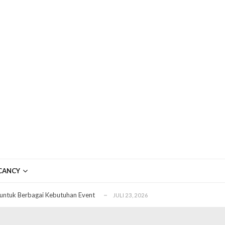
ftar OJK untuk Investasi Aman
APRIL 4, 2026
ujudkan Mobil Impian Anda Sekarang
MARET 29, 2026
CANCY
? Ini Penyebab dan Solusinya
MARET 28, 2026
untuk Berbagai Kebutuhan Event
JULI 23, 2026
ggal Edit CDR
APRIL 12, 2026