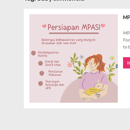
Daftar Aplikasi Saham Resmi Terda
Spesial Promo Toyota Nasmoco: W
MP
Mengapa Pendapatan AdSense Kecil
Sewa Tenda Roder Malang Terbaik 
MPA
Desain Banner Toko Alat Listrik Tin
Foo
Daftar Aplikasi Saham Resmi Terda
to 
R