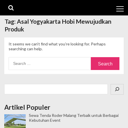
Skip
Skip
to
to
navigation
content
Tag:
Asal Yogyakarta Hobi Mewujudkan
Produk
It seems we can’t find what you’re looking for. Perhaps
searching can help.
Search
for:
Cari
Artikel Populer
Sewa Tenda Roder Malang Terbaik untuk Berbagai
Kebutuhan Event