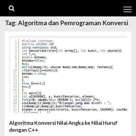
Skip
Skip
to
to
navigation
content
Tag:
Algoritma dan Pemrograman Konversi
Algoritma Konversi Nilai Angka ke Nilai Huruf
dengan C++