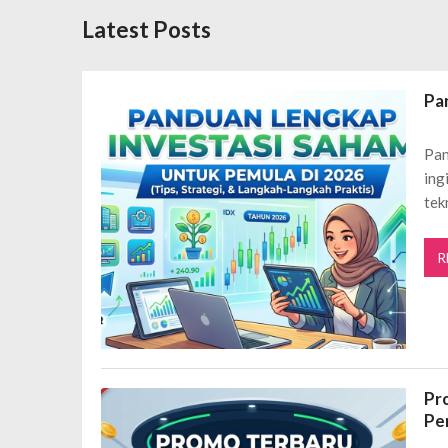
Desain Banner Toko Alat Listrik Tin
Latest Posts
Daftar Aplikasi Saham Resmi Terda
Spesial Promo Toyota Nasmoco: W
Mengapa Pendapatan AdSense Kecil
Pa
Sewa Tenda Roder Malang Terbaik 
Desain Banner Toko Alat Listrik Tin
Pan
ing
Daftar Aplikasi Saham Resmi Terda
tek
R
Pr
Pe