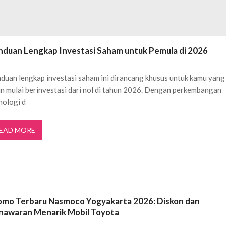
ggal Edit CDR
APRIL 12, 2026
ftar OJK untuk Investasi Aman
APRIL 4, 2026
ujudkan Mobil Impian Anda Sekarang
MARET 29, 2026
? Ini Penyebab dan Solusinya
MARET 28, 2026
nduan Lengkap Investasi Saham untuk Pemula di 2026
untuk Berbagai Kebutuhan Event
JULI 23, 2026
ggal Edit CDR
duan lengkap investasi saham ini dirancang khusus untuk kamu yang
APRIL 12, 2026
in mulai berinvestasi dari nol di tahun 2026. Dengan perkembangan
ftar OJK untuk Investasi Aman
APRIL 4, 2026
nologi d
EAD MORE
omo Terbaru Nasmoco Yogyakarta 2026: Diskon dan
nawaran Menarik Mobil Toyota