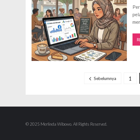
Per
pel
mem
R
P
a
1
Sebelumnya
g
i
n
a
s
© 2025 Merlinda Wibowo. All Rights Reserved.
i