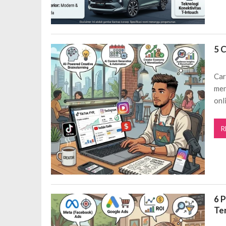
5 
Car
men
onl
R
6 
Te