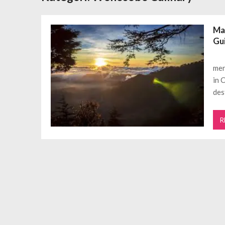
Daftar Aplikasi Saham Resmi Terda
Spesial Promo Toyota Nasmoco: W
Ma
Mengapa Pendapatan AdSense Kecil
Gu
Sewa Tenda Roder Malang Terbaik 
Desain Banner Toko Alat Listrik Tin
mer
Daftar Aplikasi Saham Resmi Terda
in 
des
R