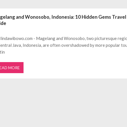
ftar OJK untuk Investasi Aman
APRIL 4, 2026
ujudkan Mobil Impian Anda Sekarang
MARET 29, 2026
gelang and Wonosobo, Indonesia: 10 Hidden Gems Travel
? Ini Penyebab dan Solusinya
MARET 28, 2026
ide
untuk Berbagai Kebutuhan Event
JULI 23, 2026
ggal Edit CDR
APRIL 12, 2026
lindawibowo.com - Magelang and Wonosobo, two picturesque regi
ftar OJK untuk Investasi Aman
APRIL 4, 2026
Central Java, Indonesia, are often overshadowed by more popular tou
tin
EAD MORE