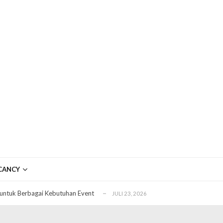
ftar OJK untuk Investasi Aman
APRIL 4, 2026
ujudkan Mobil Impian Anda Sekarang
MARET 29, 2026
CANCY
? Ini Penyebab dan Solusinya
MARET 28, 2026
untuk Berbagai Kebutuhan Event
JULI 23, 2026
ggal Edit CDR
APRIL 12, 2026