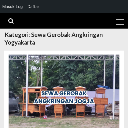
Masuk Log
Daftar
Skip
Skip
to
to
navigation
content
Kategori:
Sewa Gerobak Angkringan
Yogyakarta