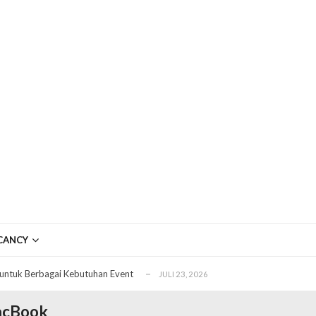
ftar OJK untuk Investasi Aman
APRIL 4, 2026
ujudkan Mobil Impian Anda Sekarang
MARET 29, 2026
CANCY
? Ini Penyebab dan Solusinya
MARET 28, 2026
untuk Berbagai Kebutuhan Event
JULI 23, 2026
ggal Edit CDR
APRIL 12, 2026
MacBook