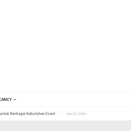
ftar OJK untuk Investasi Aman
APRIL 4, 2026
ujudkan Mobil Impian Anda Sekarang
MARET 29, 2026
CANCY
? Ini Penyebab dan Solusinya
MARET 28, 2026
untuk Berbagai Kebutuhan Event
JULI 23, 2026
ggal Edit CDR
APRIL 12, 2026