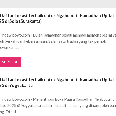
ftar OJK untuk Investasi Aman
APRIL 4, 2026
ujudkan Mobil Impian Anda Sekarang
MARET 29, 2026
 Daftar Lokasi Terbaik untuk Ngabuburit Ramadhan Updat
? Ini Penyebab dan Solusinya
MARET 28, 2026
5 di Solo (Surakarta)
untuk Berbagai Kebutuhan Event
JULI 23, 2026
ggal Edit CDR
APRIL 12, 2026
lindawibowo.com - Bulan Ramadhan selalu menjadi momen spesial y
ftar OJK untuk Investasi Aman
APRIL 4, 2026
uh berkah dan kebersamaan. Salah satu tradisi yang tak pernah
lewatkan ad
EAD MORE
 Daftar Lokasi Terbaik untuk Ngabuburit Ramadhan Updat
25 di Yogyakarta
lindawibowo.com - Menanti jam Buka Puasa Ramadhan Ngabuburit
ate 2025 di Yogyakarta selalu menjadi momen yang dinanti oleh ba
ng. Di bul