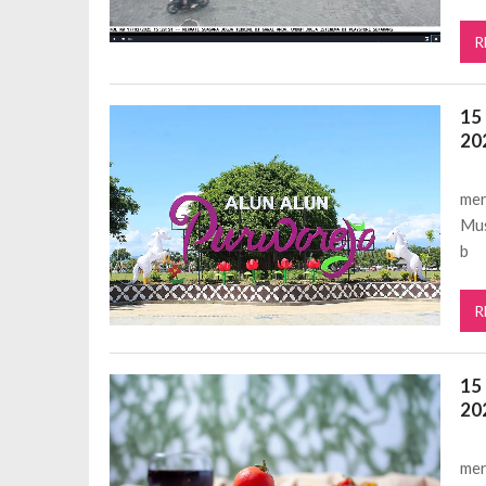
R
15
20
mer
Mus
b
R
15
20
mer