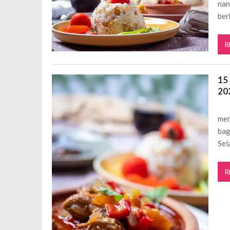
nan
ber
R
15
20
mer
bag
Sel
R