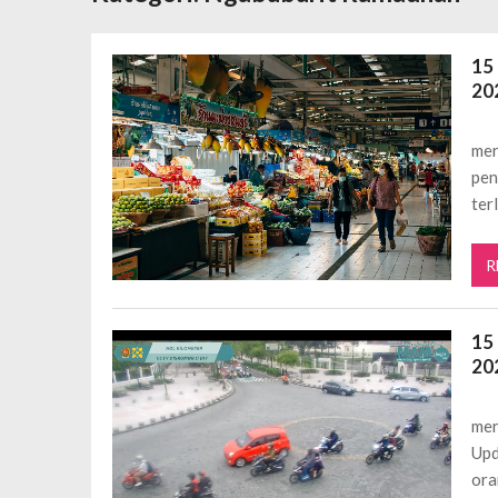
Daftar Aplikasi Saham Resmi Terda
Spesial Promo Toyota Nasmoco: W
15
Mengapa Pendapatan AdSense Kecil
202
Sewa Tenda Roder Malang Terbaik 
Desain Banner Toko Alat Listrik Tin
mer
Daftar Aplikasi Saham Resmi Terda
pen
ter
R
15
20
mer
Upd
ora