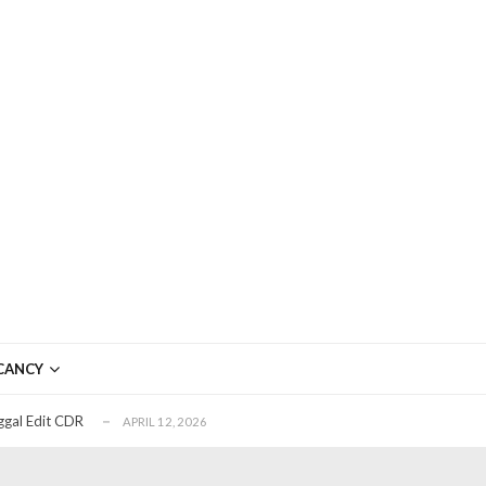
ftar OJK untuk Investasi Aman
APRIL 4, 2026
ujudkan Mobil Impian Anda Sekarang
MARET 29, 2026
? Ini Penyebab dan Solusinya
MARET 28, 2026
CANCY
untuk Berbagai Kebutuhan Event
JULI 23, 2026
ggal Edit CDR
APRIL 12, 2026
ftar OJK untuk Investasi Aman
APRIL 4, 2026