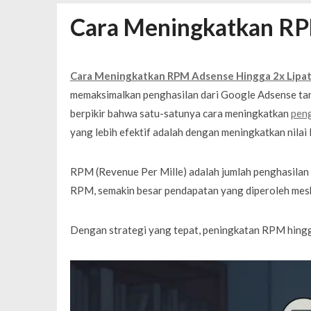
Spesial Promo Toyota Nasmoco: W
Cara Meningkatkan RP
Mengapa Pendapatan AdSense Kecil
Sewa Tenda Roder Malang Terbaik 
Desain Banner Toko Alat Listrik Tin
Cara Meningkatkan RPM Adsense Hingga 2x Lipa
Daftar Aplikasi Saham Resmi Terda
memaksimalkan penghasilan dari Google Adsense tanp
berpikir bahwa satu-satunya cara meningkatkan
peng
yang lebih efektif adalah dengan meningkatkan nilai
RPM (Revenue Per Mille) adalah jumlah penghasilan 
RPM, semakin besar pendapatan yang diperoleh meski
Dengan strategi yang tepat, peningkatan RPM hingga 