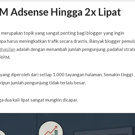
ujudkan Mobil Impian Anda Sekarang
MARET 29, 2026
M Adsense Hingga 2x Lipat
? Ini Penyebab dan Solusinya
MARET 28, 2026
untuk Berbagai Kebutuhan Event
JULI 23, 2026
ggal Edit CDR
APRIL 12, 2026
t
merupakan topik yang sangat penting bagi blogger yang ingin
ftar OJK untuk Investasi Aman
APRIL 4, 2026
a harus meningkatkan trafik secara drastis. Banyak blogger pemul
hasilan
adalah dengan menambah jumlah pengunjung, padahal strat
 RPM.
yang diperoleh dari setiap 1.000 tayangan halaman. Semakin tinggi
pun jumlah pengunjung tidak terlalu besar.
dua kali lipat sangat mungkin dicapai.