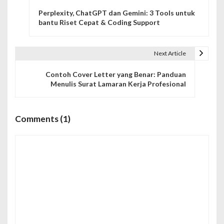
N
Perplexity, ChatGPT dan Gemini: 3 Tools untuk
a
bantu Riset Cepat & Coding Support
v
i
Next Article
g
Contoh Cover Letter yang Benar: Panduan
Menulis Surat Lamaran Kerja Profesional
a
s
Comments (1)
i
p
o
s