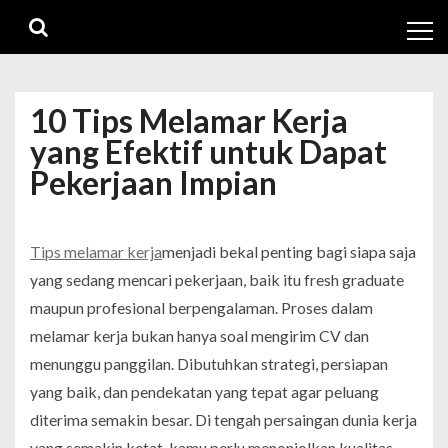
Skip
Skip
to
to
navigation
content
10 Tips Melamar Kerja
yang Efektif untuk Dapat
Pekerjaan Impian
Tips melamar kerja
menjadi bekal penting bagi siapa saja
yang sedang mencari pekerjaan, baik itu fresh graduate
maupun profesional berpengalaman. Proses dalam
melamar kerja bukan hanya soal mengirim CV dan
menunggu panggilan. Dibutuhkan strategi, persiapan
yang baik, dan pendekatan yang tepat agar peluang
diterima semakin besar. Di tengah persaingan dunia kerja
yang semakin ketat, kamu perlu menonjolkan kualitas