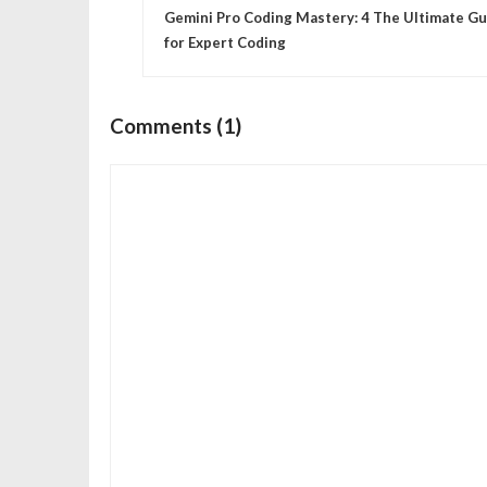
Gemini Pro Coding Mastery: 4 The Ultimate Gu
a
for Expert Coding
v
Comments (1)
i
g
a
s
i
p
o