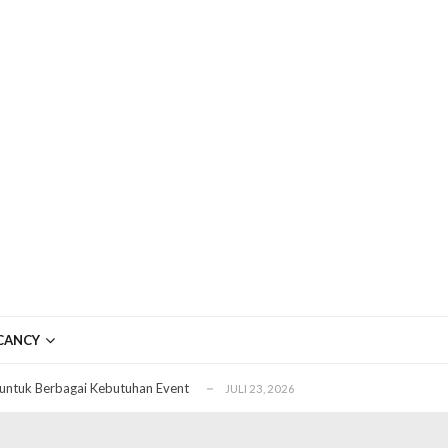
ftar OJK untuk Investasi Aman
APRIL 4, 2026
ujudkan Mobil Impian Anda Sekarang
MARET 29, 2026
CANCY
? Ini Penyebab dan Solusinya
MARET 28, 2026
untuk Berbagai Kebutuhan Event
JULI 23, 2026
ggal Edit CDR
APRIL 12, 2026