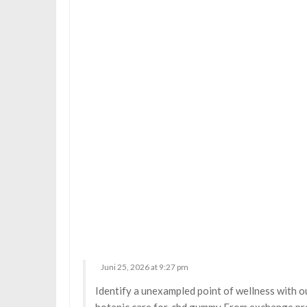
s
Juni 25, 2026 at 9:27 pm
Identify a unexampled point of wellness with o
botanic care for.
cbd gummy
From exchange prem