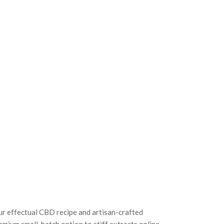
ur effectual CBD recipe and artisan-crafted
ium small-batch option to stiff extracts online,