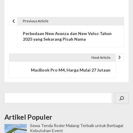
Previous Article
N
Perbedaan New Avanza dan New Veloz Tahun
a
2025 yang Sekarang Pisah Nama
v
i
Next Article
g
MacBook Pro M4, Harga Mulai 27 Jutaan
a
s
Cari
i
p
Artikel Populer
o
Sewa Tenda Roder Malang Terbaik untuk Berbagai
Kebutuhan Event