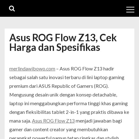
Skip
Skip
to
to
navigation
content
Asus ROG Flow Z13, Cek
Harga dan Spesifikas
merlindawibowo.com
– Asus ROG Flow Z13 hadir
sebagai salah satu inovasi terbaru di lini laptop gaming
premium dari ASUS Republic of Gamers (ROG).
Mengusung desain unik dengan konsep detachable,
laptop ini menggabungkan performa tinggi khas gaming
dengan fleksibilitas tablet 2-in-1 yang praktis dibawa ke
mana saja.
Asus ROG Flow Z13
menjadi jawaban bagi
gamer dan content creator yang membutuhkan
perangkat powerful namun tetap ringkas dan stylish.