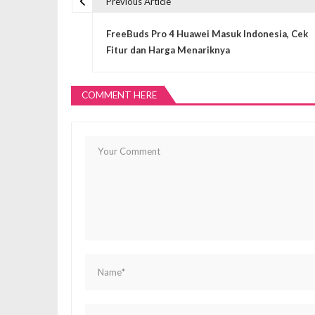
Previous Article
N
FreeBuds Pro 4 Huawei Masuk Indonesia, Cek
a
Fitur dan Harga Menariknya
v
COMMENT HERE
i
g
a
s
i
p