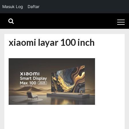
Masuk Log
Daftar
Skip
Skip
to
to
navigation
content
xiaomi layar 100 inch