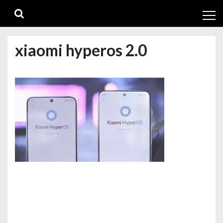
Skip
Skip
to
to
navigation
content
xiaomi hyperos 2.0