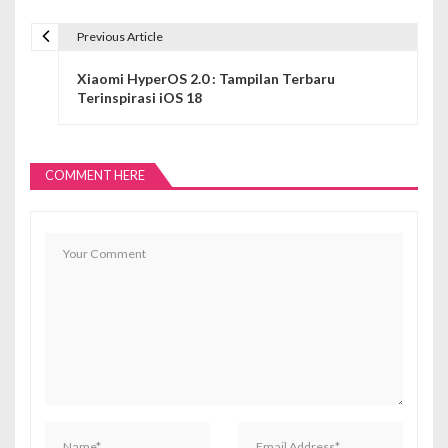
Previous Article
N
Xiaomi HyperOS 2.0 : Tampilan Terbaru
a
Terinspirasi iOS 18
v
i
COMMENT HERE
g
a
s
i
p
o
s