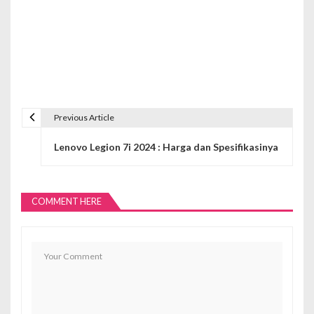
Previous Article
N
Lenovo Legion 7i 2024 : Harga dan Spesifikasinya
a
v
i
COMMENT HERE
g
a
s
i