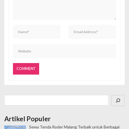
p
o
s
Cari
Artikel Populer
Sewa Tenda Roder Malang Terbaik untuk Berbagai