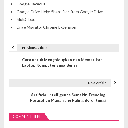
Google Takeout
Google Drive Help: Share files from Google Drive
MultCloud
Drive Migrator Chrome Extension
Previous Article
N
Cara untuk Menghidupkan dan Mematikan
a
Laptop Komputer yang Benar
v
i
Next Article
g
Artificial Intelligence Semakin Trending,
Perusahan Mana yang Paling Beruntung?
a
s
COMMENT HERE
i