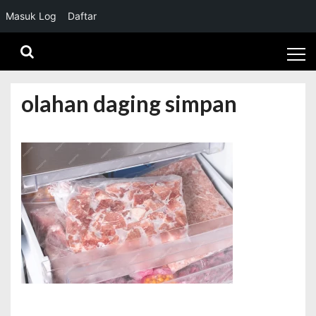
Masuk Log
Daftar
Skip
Skip
to
to
navigation
content
olahan daging simpan