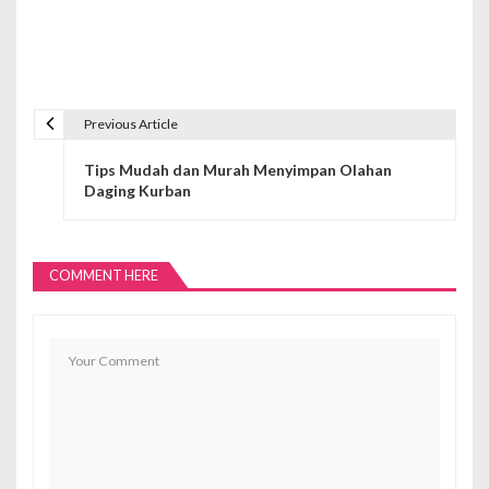
Previous Article
N
Tips Mudah dan Murah Menyimpan Olahan
a
Daging Kurban
v
i
COMMENT HERE
g
a
s
i
p