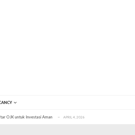
ftar OJK untuk Investasi Aman
APRIL 4, 2026
ujudkan Mobil Impian Anda Sekarang
MARET 29, 2026
? Ini Penyebab dan Solusinya
MARET 28, 2026
untuk Berbagai Kebutuhan Event
JULI 23, 2026
CANCY
ggal Edit CDR
APRIL 12, 2026
ftar OJK untuk Investasi Aman
APRIL 4, 2026
ujudkan Mobil Impian Anda Sekarang
MARET 29, 2026