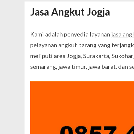
Mengapa Pendapatan AdSense Kecil
Jasa Angkut Jogja
Sewa Tenda Roder Malang Terbaik 
Desain Banner Toko Alat Listrik Tin
Daftar Aplikasi Saham Resmi Terda
Kami adalah penyedia layanan
jasa ang
pelayanan angkut barang yang terjangk
meliputi area Jogja, Surakarta, Sukoharj
semarang, jawa timur, jawa barat, dan s