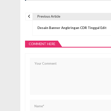
Previous Article
N
Desain Banner Angkringan CDR Tinggal Edit
a
COMMENT HERE
v
i
g
a
s
i