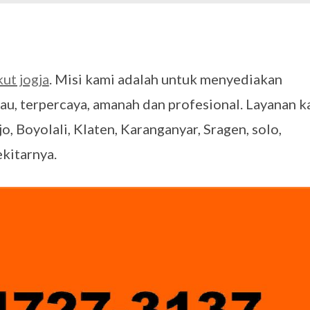
? Ini Penyebab dan Solusinya
MARET 28, 2026
untuk Berbagai Kebutuhan Event
JULI 23, 2026
ggal Edit CDR
APRIL 12, 2026
ftar OJK untuk Investasi Aman
APRIL 4, 2026
kut jogja
. Misi kami adalah untuk menyediakan
au, terpercaya, amanah dan profesional. Layanan k
o, Boyolali, Klaten, Karanganyar, Sragen, solo,
ekitarnya.