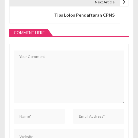
Next Article
i
Tips Lolos Pendaftaran CPNS
g
a
COMMENT HERE
s
i
p
o
s