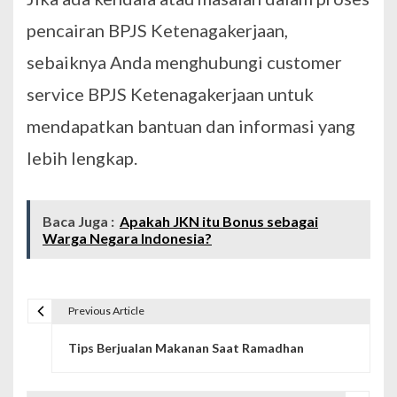
pencairan BPJS Ketenagakerjaan,
sebaiknya Anda menghubungi customer
service BPJS Ketenagakerjaan untuk
mendapatkan bantuan dan informasi yang
lebih lengkap.
Baca Juga :
Apakah JKN itu Bonus sebagai
Warga Negara Indonesia?
Previous Article
N
Tips Berjualan Makanan Saat Ramadhan
a
v