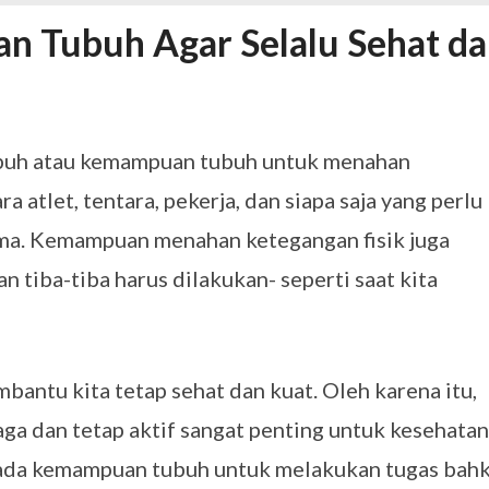
ftar OJK untuk Investasi Aman
APRIL 4, 2026
an Tubuh Agar Selalu Sehat d
ujudkan Mobil Impian Anda Sekarang
MARET 29, 2026
? Ini Penyebab dan Solusinya
MARET 28, 2026
untuk Berbagai Kebutuhan Event
JULI 23, 2026
ggal Edit CDR
APRIL 12, 2026
buh atau kemampuan tubuh untuk menahan
ftar OJK untuk Investasi Aman
APRIL 4, 2026
a atlet, tentara, pekerja, dan siapa saja yang perlu
ama. Kemampuan menahan ketegangan fisik juga
 tiba-tiba harus dilakukan- seperti saat kita
embantu kita tetap sehat dan kuat. Oleh karena itu,
ga dan tetap aktif sangat penting untuk kesehatan
 pada kemampuan tubuh untuk melakukan tugas bah