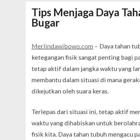
Daftar Aplikasi Saham Resmi Terda
Tips Menjaga Daya Tah
Spesial Promo Toyota Nasmoco: W
Mengapa Pendapatan AdSense Kecil
Bugar
Sewa Tenda Roder Malang Terbaik 
Desain Banner Toko Alat Listrik Tin
Merlindawibowo.com
– Daya tahan tu
Daftar Aplikasi Saham Resmi Terda
ketegangan fisik sangat penting bagi par
tetap aktif dalam jangka waktu yang l
membantu dalam situasi di mana gerakan
dikejutkan oleh suara keras.
Terlepas dari situasi ini, tetap aktif m
waktu yang dihabiskan untuk berolahra
fisik kita. Daya tahan tubuh mengacu