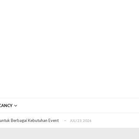
ftar OJK untuk Investasi Aman
APRIL 4, 2026
ujudkan Mobil Impian Anda Sekarang
MARET 29, 2026
CANCY
? Ini Penyebab dan Solusinya
MARET 28, 2026
untuk Berbagai Kebutuhan Event
JULI 23, 2026
ggal Edit CDR
APRIL 12, 2026