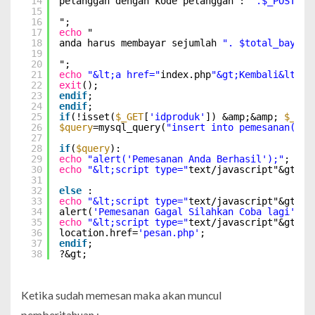
14
pelanggan dengan kode pelanggan : 
".$_POST['k
15
16
";
17
echo
"
18
anda harus membayar sejumlah 
". $total_bayar.
19
20
";
21
echo
"&lt;a href="
index.php
"&gt;Kembali&lt;/a
22
exit
();
23
endif
;
24
endif
;
25
if
(!isset(
$_GET
[
'idproduk'
]) &amp;&amp; 
$_GET
26
$query
=mysql_query(
"insert into pemesanan(`ko
27
28
if
(
$query
):
29
echo
"alert('Pemesanan Anda Berhasil');"
;
30
echo
"&lt;script type="
text/javascript"&gt;
//
31
32
else
:
33
echo
"&lt;script type="
text/javascript"&gt;
34
alert(
'Pemesanan Gagal Silahkan Coba lagi'
);
35
echo
"&lt;script type="
text/javascript"&gt;
36
location.href=
'pesan.php'
;
37
endif
;
38
?&gt;
Ketika sudah memesan maka akan muncul
pemberitahuan :