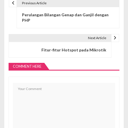
Previous Article
N
Perulangan Bilangan Genap dan Ganjil dengan
a
PHP
v
i
Next Article
g
Fitur-fitur Hotspot pada Mikrotik
a
COMMENT HERE
s
i
p
o
s