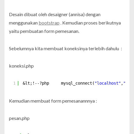
Desain dibuat oleh desaigner (annisa) dengan
menggunakan
bootstrap
. Kemudian proses berikutnya
yaitu pembuatan form pemesanan.
Sebelumnya kita membuat koneksinya terlebih dahulu :
koneksi.php
1
&lt;!--?php     mysql_connect(
"localhost"
,
"roo
Kemudian membuat form pemesanannnya :
pesan.php