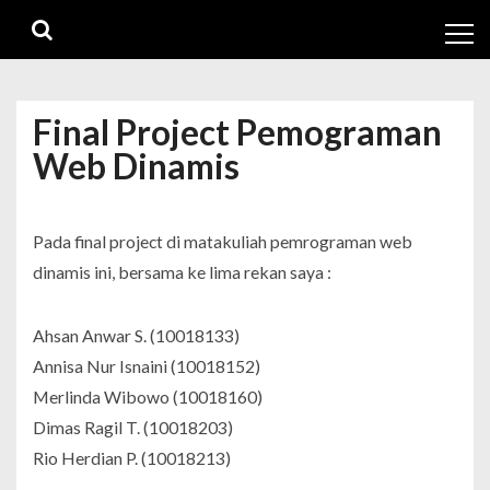
Skip
Skip
to
to
navigation
content
Final Project Pemograman
Web Dinamis
Pada final project di matakuliah pemrograman web
dinamis ini, bersama ke lima rekan saya :
Ahsan Anwar S. (10018133)
Annisa Nur Isnaini (10018152)
Merlinda Wibowo (10018160)
Dimas Ragil T. (10018203)
Rio Herdian P. (10018213)