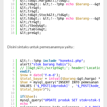
9
&lt;td&gt;Harga&lt;/td&gt;
10
&lt;td&gt;: &lt;!--?php 
echo
$barang
---&gt;ha
11
&lt;/tr&gt;
12
&lt;tr&gt;
13
&lt;td&gt;Stock&lt;/td&gt;
14
&lt;td&gt;: &lt;!--?php 
echo
$barang
---&gt;me
15
&lt;/tr&gt;
16
&lt;/tbody&gt;
17
&lt;/table&gt;
18
&lt;pre&gt;
Disini sintaks untuk pemesanannya yaitu :
1
&lt;!--?php 
include
"koneksi.php"
;           
2
alert(
"stok barang habis"
);
3
// ]]&gt;&lt;/script&gt;'; header('Location:i
4
endif
;
5
$now
= 
date
(
'Y-m-d'
);
6
$total_bayar
= 
intval
(
$barang
-&gt;harga) * 
in
7
$hae
= mysql_query("INSERT INTO pemesanan (`i
8
VALUES (
'$_POST[idproduk]'
, 
'$_POST[kode_plg
9
$total_bayar
)");
10
11
if
(
$hae
):
12
mysql_query(
"UPDATE produk SET stok=stok-$_PO
13
echo
"