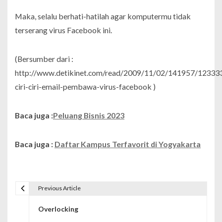
Maka, selalu berhati-hatilah agar komputermu tidak
terserang virus Facebook ini.
(Bersumber dari :
http://www.detikinet.com/read/2009/11/02/141957/123333
ciri-ciri-email-pembawa-virus-facebook )
Baca juga :
Peluang Bisnis 2023
Baca juga :
Daftar Kampus Terfavorit di Yogyakarta
Previous Article
N
Overlocking
a