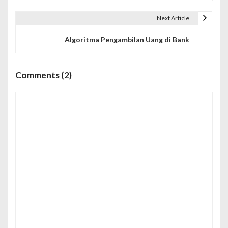
v
Next Article
i
Algoritma Pengambilan Uang di Bank
g
a
Comments (2)
s
i
p
o
s