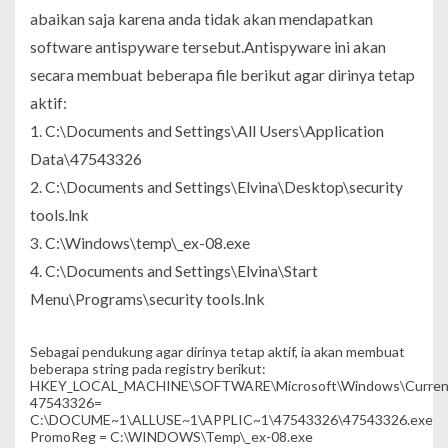
abaikan saja karena anda tidak akan mendapatkan
software antispyware tersebut.Antispyware ini akan
secara membuat beberapa file berikut agar dirinya tetap
aktif:
1. C:\Documents and Settings\All Users\Application
Data\47543326
2. C:\Documents and Settings\Elvina\Desktop\security
tools.lnk
3. C:\Windows\temp\_ex-08.exe
4. C:\Documents and Settings\Elvina\Start
Menu\Programs\security tools.lnk
Sebagai pendukung agar dirinya tetap aktif, ia akan membuat
beberapa string pada registry berikut:
HKEY_LOCAL_MACHINE\SOFTWARE\Microsoft\Windows\Current
47543326=
C:\DOCUME~1\ALLUSE~1\APPLIC~1\47543326\47543326.exe
PromoReg = C:\WINDOWS\Temp\_ex-08.exe