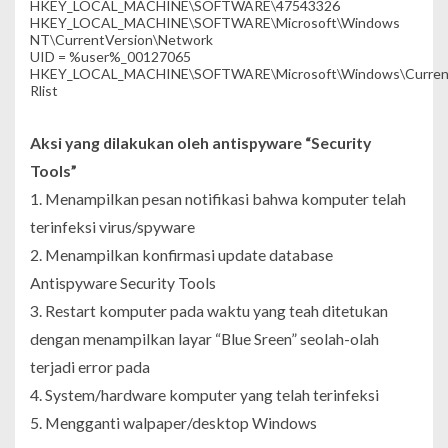
HKEY_LOCAL_MACHINE\SOFTWARE\47543326
HKEY_LOCAL_MACHINE\SOFTWARE\Microsoft\Windows
NT\CurrentVersion\Network
UID = %user%_00127065
HKEY_LOCAL_MACHINE\SOFTWARE\Microsoft\Windows\Current
Rlist
Aksi yang dilakukan oleh antispyware “Security
Tools”
1. Menampilkan pesan notifikasi bahwa komputer telah
terinfeksi virus/spyware
2. Menampilkan konfirmasi update database
Antispyware Security Tools
3. Restart komputer pada waktu yang teah ditetukan
dengan menampilkan layar “Blue Sreen” seolah-olah
terjadi error pada
4. System/hardware komputer yang telah terinfeksi
5. Mengganti walpaper/desktop Windows